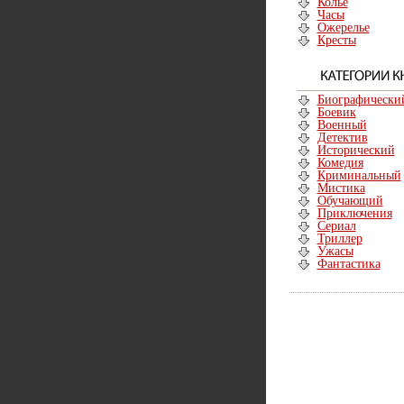
Колье
Часы
Ожерелье
Кресты
Биографически
Боевик
Военный
Детектив
Исторический
Комедия
Криминальный
Мистика
Обучающий
Приключения
Сериал
Триллер
Ужасы
Фантастика