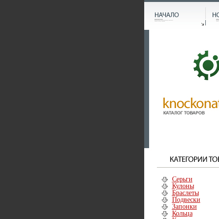
Серьги
Кулоны
Браслеты
Подвески
Запонки
Кольца