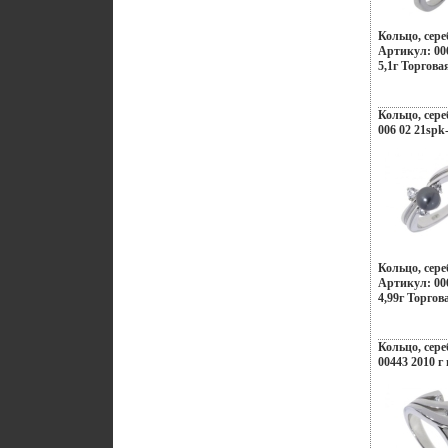
создания ук
украшающих
Кольцо, сере
дарят вам п
Артикул: 00
подчеркивать
5,1г Торгова
неповторимы
этом заряд н
своем успехе.
Кольцо, сере
006 02 21spk
Кольцо, сере
Артикул: 00
4,99г Торгов
Кольцо, сере
00443 2010 г