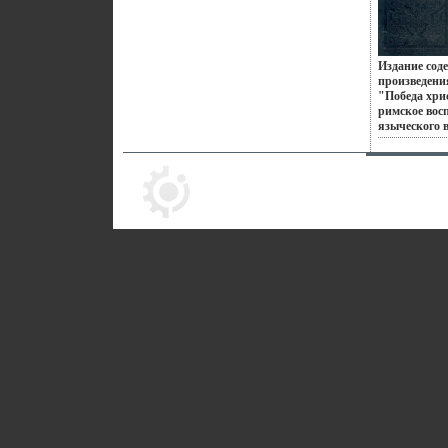
инфо 9898u.
Милана – все
ювелирвйцбх
Дизайнеры 
подходу соз
Издание сод
украшающих
произведени
дарят вам п
"Победа хри
подчеркивать
римское вос
неповторимы
языческого 
этом заряд н
ваицщписате
своем успехе.
произведени
религиозных
IV веке со в
христианств
до смерти А
написанное 
аудитории, 
добротной и
остается сов
которой в Рос
древних рел
христианству
идей, нужда
Гастон Буасс
Французский
французской 
профессор Ко
Высшей норм
автор фунда
римского об