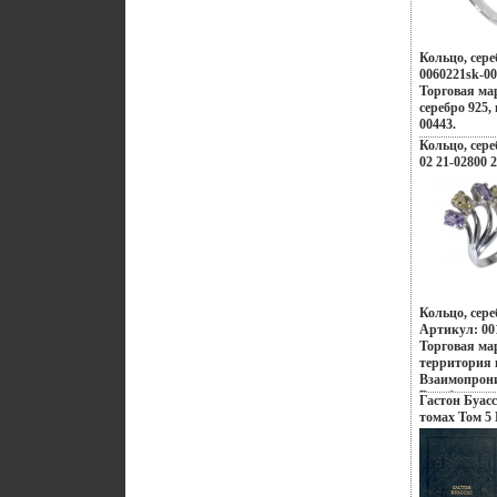
Кольцо, сере
0060221sk-00
Торговая ма
серебро 925,
00443.
Кольцо, сере
02 21-02800 2
Кольцо, сере
Артикул: 001
Торговая ма
территория 
Взаимопрони
Востбьмьщок
Гастон Буасс
контрастов 
томах Том 5
Настроения 
Исследовани
французских
борьбы на За
роскошь инд
Букинистиче
коралловых 
Хорошая Изд
Бали, динам