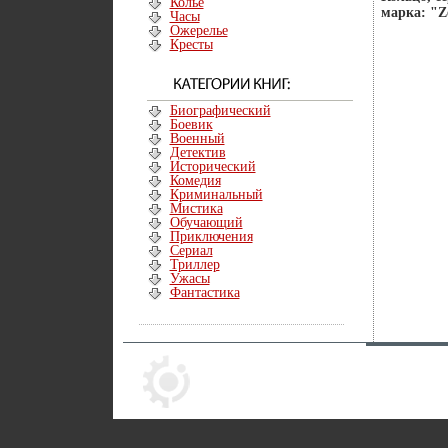
Колье
марка: "Z
Часы
Ожерелье
Кресты
Биографический
Боевик
Военный
Детектив
Исторический
Комедия
Криминальный
Мистика
Обучающий
Приключения
Сериал
Триллер
Ужасы
Фантастика