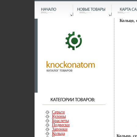
Кольцо, 
Серьги
Кулоны
Браслеты
Подвески
Запонки
Кольца
Кольцо, се