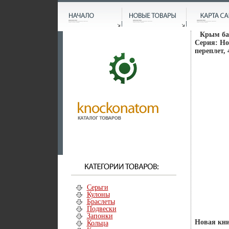
Крым бан
Серия: Но
переплет, 
Серьги
Кулоны
Браслеты
Подвески
Запонки
Новая кни
Кольца