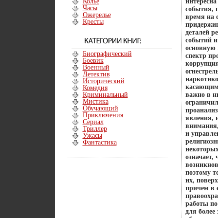
Колье
интересна
Часы
события, 
Ожерелье
время на 
Кресты
придержив
деталей р
событий и
основную 
Биографический
спектр пр
Боевик
коррупция
Военный
огнестрел
Детектив
наркотико
Исторический
касающимс
Комедия
Криминальный
важно в н
Мистика
ограничил
Обучающий
проанализ
Приключения
явления, 
Сериал
внимания,
Триллер
и управле
Ужасы
религиозн
Фантастика
некоторых
означает,
возникнов
поэтому т
их, повер
причем в 
правоохра
работы по
для более