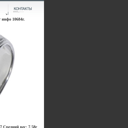
г инфо 10684r.
7 Средний вес: 7,58г