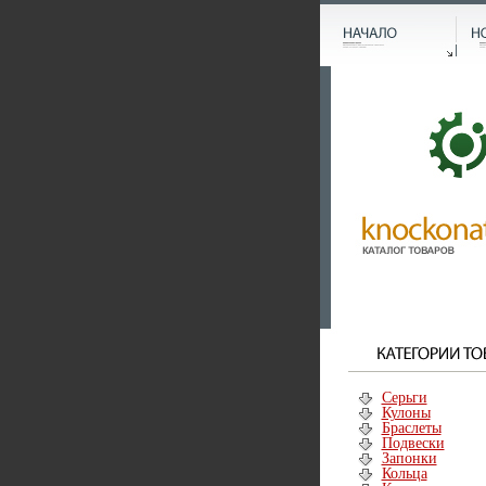
Серьги
Кулоны
Браслеты
Подвески
Запонки
Кольца