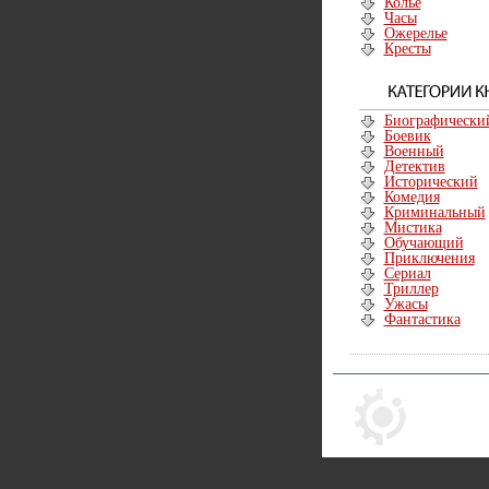
Колье
Часы
Ожерелье
Кресты
Биографически
Боевик
Военный
Детектив
Исторический
Комедия
Криминальный
Мистика
Обучающий
Приключения
Сериал
Триллер
Ужасы
Фантастика