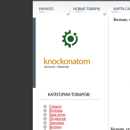
Кольцо, 
Серьги
Кулоны
Браслеты
Подвески
Запонки
Кольца
Кольцо, се