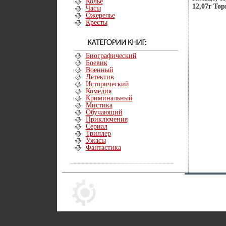
Колье
12,07г То
Часы
Ожерелье
Кресты
Биографический
Боевик
Военный
Детектив
Исторический
Комедия
Криминальный
Мистика
Обучающий
Приключения
Сериал
Триллер
Ужасы
Фантастика