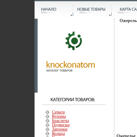
Ожерелье
Серьги
Кулоны
Браслеты
Подвески
Запонки
Кольца
Ожерелье 