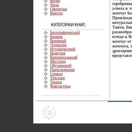
Колье
серебряны
Часы
успеха в 
Ожерелье
Кресты
жемчуг бь
Производи
натуральн
Таити, Би
разнообрв
Биографический
Боевик
всегда к 
Военный
жемчуг от
Детектив
жемчуга, 
Исторический
драгоценн
Комедия
представл
Криминальный
Мистика
Обучающий
Приключения
Сериал
Триллер
Ужасы
Фантастика