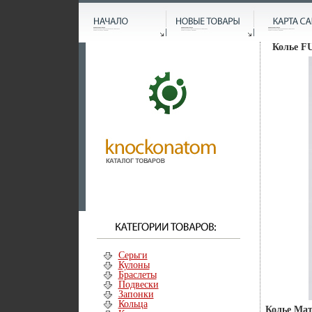
Колье FU
Серьги
Кулоны
Браслеты
Подвески
Запонки
Кольца
Колье Мат