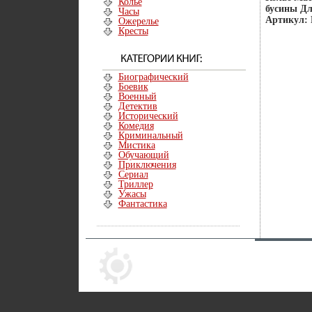
Колье
бусины Дл
Часы
Артикул: 
Ожерелье
Кресты
Биографический
Боевик
Военный
Детектив
Исторический
Комедия
Криминальный
Мистика
Обучающий
Приключения
Сериал
Триллер
Ужасы
Фантастика