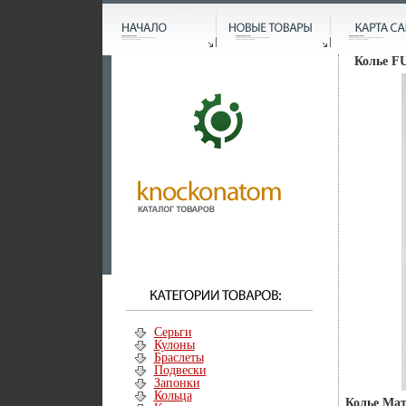
Колье FU
Серьги
Кулоны
Браслеты
Подвески
Запонки
Кольца
Колье Мат