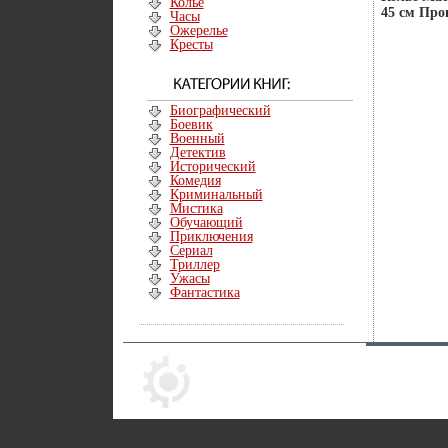
Колье
45 см Про
Часы
Ожерелье
Кресты
Биографический
Боевик
Военный
Детектив
Исторический
Комедия
Криминальный
Мистика
Обучающий
Приключения
Сериал
Триллер
Ужасы
Фантастика