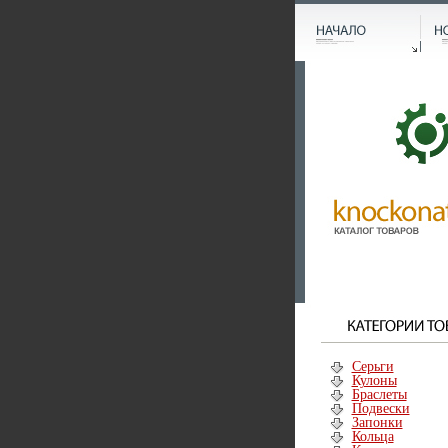
Серьги
Кулоны
Браслеты
Подвески
Запонки
Кольца