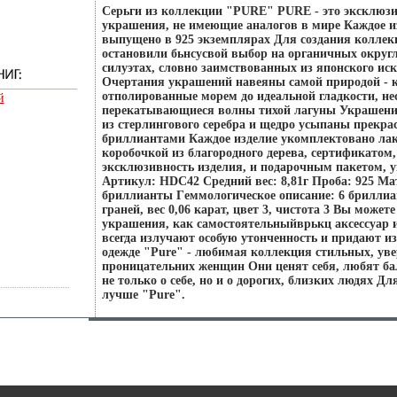
Серьги из коллекции "PURE" PURE - это эксклю
укрaшения, не имеющие аналогов в мире Каждое из
выпущено в 925 экземплярах Для создания коллек
остановили бьнсусвой выбор на органичных округ
силуэтах, словно заимствованных из японского ис
Очертания украшений навеяны самой природой - 
отполированные морем до идеальной гладкости, н
й
перекатывающиеся волны тихой лагуны Украшен
из стерлингового серебра и щедро усыпаны прекра
бриллиантами Каждое изделие укомплектовано ла
коробочкой из благородного дерева, сертификато
эксклюзивность изделия, и подарочным пакетом,
Артикул: HDC42 Средний вес: 8,81г Проба: 925 Мат
бриллианты Гeммологическое описание: 6 бриллиан
граней, вес 0,06 карат, цвет 3, чистота 3 Вы можете
украшения, как самостоятельныйврькц аксессуар и
всегда излучают особую утонченность и придают 
одежде "Pure" - любимая коллекция стильных, уве
проницательних женщин Они ценят себя, любят бал
не только о себе, но и о дорогих, близких людях Дл
лучше "Pure".