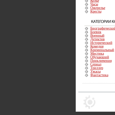
Колье
Часы
Ожерелье
Кресты
Биографически
Боевик
Военный
Детектив
Исторический
Комедия
Криминальный
Мистика
Обучающий
Приключения
Сериал
Триллер
Ужасы
Фантастика