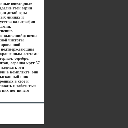
зивные ювелирные
делие этой серии
ции дизайнеры
лых линиях и
кусства калиграфии
камни,
еспешно
ия выполнвйцтщены
сной чистоты
кированной
м, подтверждающим
 украшенным лентами
ериал: серебро,
тов, огранка круг 57
 надевать эти
ли в комплекте, они
изысканный шик
ренных в себе и
овать и заботиться
я них нет ничего