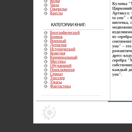
Колье
Кулоны "M
Часы
Цирконий 
Ожерелье
Кресты
Артикул: 
to you" –
ниточка, 
медвежоно
изделиями
Биографический
Боевик
из серебр
Военный
сентимент
Детектив
you" – эт
Исторический
романтиче
Комедия
дресс-код
Криминальный
серебра "M
Мистика
собственн
Обучающий
Приключения
каждый де
Сериал
you".
Триллер
Ужасы
Фантастика