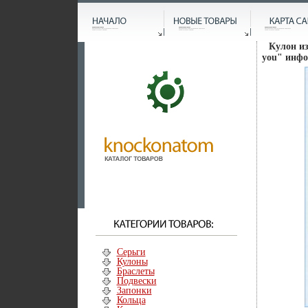
Кулон из
you" инфо 
Серьги
Кулоны
Браслеты
Подвески
Запонки
Кольца