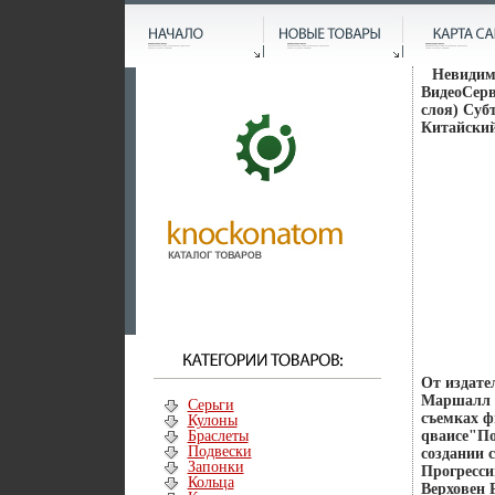
Невидимк
ВидеоСерв
слоя) Суб
Китайский
От издате
Маршалл Т
Серьги
съемках 
Кулоны
Браслеты
qваисе"По
Подвески
создании 
Запонки
Прогресси
Кольца
Верховен 