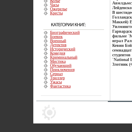
Колье
Авмлдьмст
Часы
Лейденско
Ожерелье
В шестиде
Кресты
Голландск
Маккей) E
Уилмингто
Гарвардск
Биографический
фильме `М
Боевик
Военный
играл Рал
Детектив
Кевин Бэй
Исторический
семнадцат
Комедия
студентов
Криминальный
`National
Мистика
Злотник (Ф
Обучающий
Приключения
Сериал
Триллер
Ужасы
Фантастика