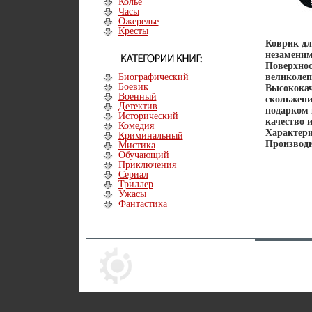
Колье
Часы
Ожерелье
Кресты
Коврик дл
незаменим
Поверхнос
Биографический
великолеп
Боевик
Высококач
Военный
скольжени
Детектив
подарком 
Исторический
качество 
Комедия
Характери
Криминальный
Производи
Мистика
Обучающий
Приключения
Сериал
Триллер
Ужасы
Фантастика