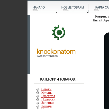
Коврик 
Китай Арт
Серьги
Кулоны
Браслеты
Подвески
Запонки
Кольца