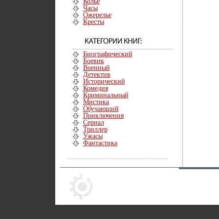
Колье
Часы
Ожерелье
Кресты
Биографический
Боевик
Военный
Детектив
Исторический
Комедия
Криминальный
Мистика
Обучающий
Приключения
Сериал
Триллер
Ужасы
Фантастика