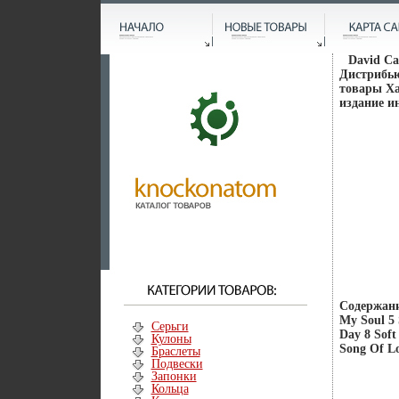
David Ca
Дистрибью
товары Ха
издание ин
Содержани
My Soul 5
Серьги
Day 8 Sof
Кулоны
Song Of L
Браслеты
Подвески
Запонки
Кольца