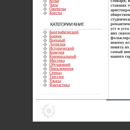
Колье
словаря, 
Часы
ставших г
Ожерелье
аристокра
Кресты
обществен
студенчес
романтиче
уст в уст
Биографический
них сквоз
Боевик
фольклора
Военный
новому вс
Детектив
понять их
Исторический
самый шир
Комедия
Криминальный
нашего го
Мистика
Обучающий
Приключения
Сериал
Триллер
Ужасы
Фантастика