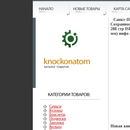
Санкт-П
Сохраннос
288 стр IS
мм) инфо 
Серьги
Кулоны
Браслеты
Подвески
Запонки
Новая кни
Кольца