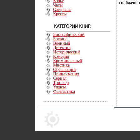
Колье
снабжено 
Часы
Ожерелье
Кресты
Биографический
Боевик
Военный
Детектив
Исторический
Комедия
Криминальный
Мистика
Обучающий
Приключения
Сериал
Триллер
Ужасы
Фантастика