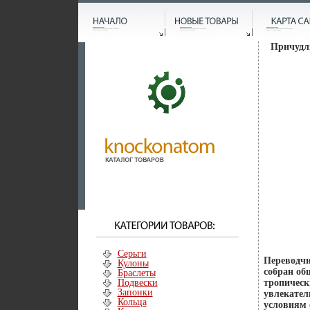
Причудли
Серьги
Переводчи
Кулоны
собран об
Браслеты
Подвески
тропическ
Запонки
увлекател
Кольца
условиям 